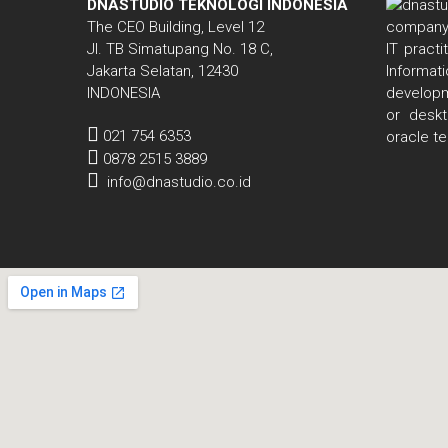
DNASTUDIO TEKNOLOGI INDONESIA
The CEO Building, Level 12
Jl. TB Simatupang No. 18 C,
IT pract
Jakarta Selatan, 12430
Informa
INDONESIA
developm
or deskt
021 754 6353
oracle t
0878 2515 3889
info@dnastudio.co.id