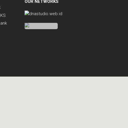
OUR NETWORKS
S
KKS
Bank