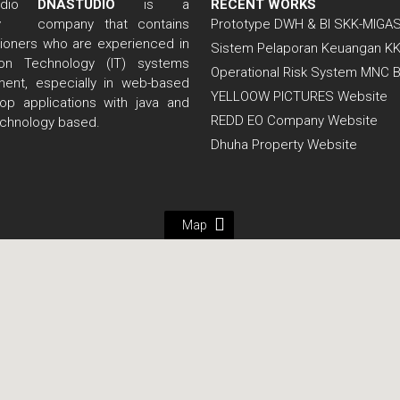
DNASTUDIO
is a
RECENT WORKS
company that contains
Prototype DWH & BI SKK-MIGA
itioners who are experienced in
Sistem Pelaporan Keuangan K
tion Technology (IT) systems
Operational Risk System MNC 
ent, especially in web-based
YELLOOW PICTURES Website
op applications with java and
REDD EO Company Website
echnology based.
Dhuha Property Website
Map