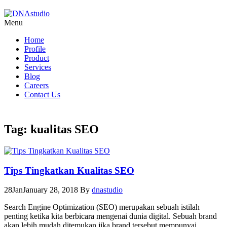
Menu
Home
Profile
Product
Services
Blog
Careers
Contact Us
Tag:
kualitas SEO
Tips Tingkatkan Kualitas SEO
28
Jan
January 28, 2018
By
dnastudio
Search Engine Optimization (SEO) merupakan sebuah istilah
penting ketika kita berbicara mengenai dunia digital. Sebuah brand
akan lebih mudah ditemukan jika brand tersebut mempunyai