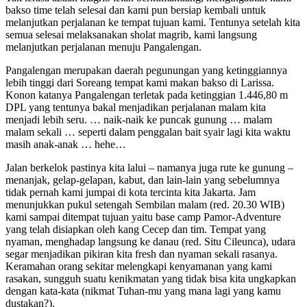
bakso time telah selesai dan kami pun bersiap kembali untuk
melanjutkan perjalanan ke tempat tujuan kami. Tentunya setelah kita
semua selesai melaksanakan sholat magrib, kami langsung
melanjutkan perjalanan menuju Pangalengan.
Pangalengan merupakan daerah pegunungan yang ketinggiannya
lebih tinggi dari Soreang tempat kami makan bakso di Larissa.
Konon katanya Pangalengan terletak pada ketinggian 1.446,80 m
DPL yang tentunya bakal menjadikan perjalanan malam kita
menjadi lebih seru. … naik-naik ke puncak gunung … malam
malam sekali … seperti dalam penggalan bait syair lagi kita waktu
masih anak-anak … hehe…
Jalan berkelok pastinya kita lalui – namanya juga rute ke gunung –
menanjak, gelap-gelapan, kabut, dan lain-lain yang sebelumnya
tidak pernah kami jumpai di kota tercinta kita Jakarta. Jam
menunjukkan pukul setengah Sembilan malam (red. 20.30 WIB)
kami sampai ditempat tujuan yaitu base camp Pamor-Adventure
yang telah disiapkan oleh kang Cecep dan tim. Tempat yang
nyaman, menghadap langsung ke danau (red. Situ Cileunca), udara
segar menjadikan pikiran kita fresh dan nyaman sekali rasanya.
Keramahan orang sekitar melengkapi kenyamanan yang kami
rasakan, sungguh suatu kenikmatan yang tidak bisa kita ungkapkan
dengan kata-kata (nikmat Tuhan-mu yang mana lagi yang kamu
dustakan?).