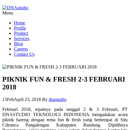
Menu
Home
Profile
Product
Services
Blog
Careers
Contact Us
PIKNIK FUN & FRESH 2-3 FEBRUARI
2018
15
Feb
April 23, 2018
By
dnastudio
Februari 2018, tepatnya pada tanggal 2 & 3 Februari, PT
DNASTUDIO TEKNOLOGI INDONESIA mengadakan acara
piknik bareng dengan tema fun & fresh yang bertempat di Situ
Cileunca Pangalengan Kabupaten Bandung. Dipilihnya