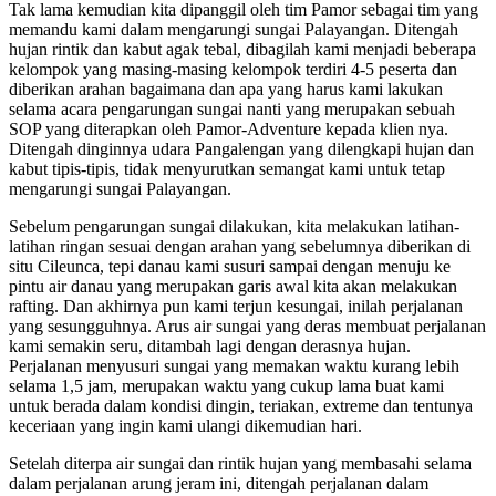
Tak lama kemudian kita dipanggil oleh tim Pamor sebagai tim yang
memandu kami dalam mengarungi sungai Palayangan. Ditengah
hujan rintik dan kabut agak tebal, dibagilah kami menjadi beberapa
kelompok yang masing-masing kelompok terdiri 4-5 peserta dan
diberikan arahan bagaimana dan apa yang harus kami lakukan
selama acara pengarungan sungai nanti yang merupakan sebuah
SOP yang diterapkan oleh Pamor-Adventure kepada klien nya.
Ditengah dinginnya udara Pangalengan yang dilengkapi hujan dan
kabut tipis-tipis, tidak menyurutkan semangat kami untuk tetap
mengarungi sungai Palayangan.
Sebelum pengarungan sungai dilakukan, kita melakukan latihan-
latihan ringan sesuai dengan arahan yang sebelumnya diberikan di
situ Cileunca, tepi danau kami susuri sampai dengan menuju ke
pintu air danau yang merupakan garis awal kita akan melakukan
rafting. Dan akhirnya pun kami terjun kesungai, inilah perjalanan
yang sesungguhnya. Arus air sungai yang deras membuat perjalanan
kami semakin seru, ditambah lagi dengan derasnya hujan.
Perjalanan menyusuri sungai yang memakan waktu kurang lebih
selama 1,5 jam, merupakan waktu yang cukup lama buat kami
untuk berada dalam kondisi dingin, teriakan, extreme dan tentunya
keceriaan yang ingin kami ulangi dikemudian hari.
Setelah diterpa air sungai dan rintik hujan yang membasahi selama
dalam perjalanan arung jeram ini, ditengah perjalanan dalam