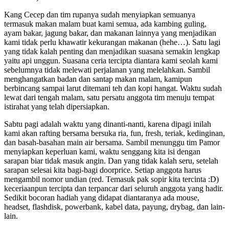
Kang Cecep dan tim rupanya sudah menyiapkan semuanya
termasuk makan malam buat kami semua, ada kambing guling,
ayam bakar, jagung bakar, dan makanan lainnya yang menjadikan
kami tidak perlu khawatir kekurangan makanan (hehe…). Satu lagi
yang tidak kalah penting dan menjadikan suasana semakin lengkap
yaitu api unggun. Suasana ceria tercipta diantara kami seolah kami
sebelumnya tidak melewati perjalanan yang melelahkan. Sambil
menghangatkan badan dan santap makan malam, kamipun
berbincang sampai larut ditemani teh dan kopi hangat. Waktu sudah
lewat dari tengah malam, satu persatu anggota tim menuju tempat
istirahat yang telah dipersiapkan.
Sabtu pagi adalah waktu yang dinanti-nanti, karena dipagi inilah
kami akan rafting bersama bersuka ria, fun, fresh, teriak, kedinginan,
dan basah-basahan main air bersama. Sambil menunggu tim Pamor
menyiapkan keperluan kami, waktu senggang kita isi dengan
sarapan biar tidak masuk angin. Dan yang tidak kalah seru, setelah
sarapan selesai kita bagi-bagi doorprice. Setiap anggota harus
mengambil nomor undian (red. Temasuk pak sopir kita tercinta :D)
keceriaanpun tercipta dan terpancar dari seluruh anggota yang hadir.
Sedikit bocoran hadiah yang didapat diantaranya ada mouse,
headset, flashdisk, powerbank, kabel data, payung, drybag, dan lain-
lain.