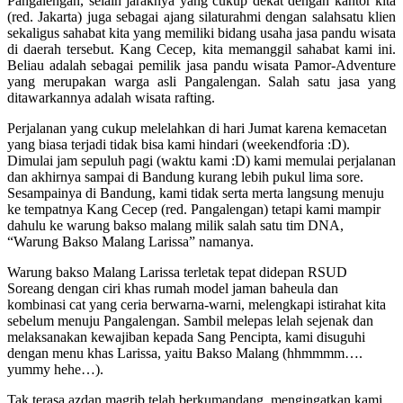
Pangalengan, selain jaraknya yang cukup dekat dengan kantor kita
(red. Jakarta) juga sebagai ajang silaturahmi dengan salahsatu klien
sekaligus sahabat kita yang memiliki bidang usaha jasa pandu wisata
di daerah tersebut. Kang Cecep, kita memanggil sahabat kami ini.
Beliau adalah sebagai pemilik jasa pandu wisata Pamor-Adventure
yang merupakan warga asli Pangalengan. Salah satu jasa yang
ditawarkannya adalah wisata rafting.
Perjalanan yang cukup melelahkan di hari Jumat karena kemacetan
yang biasa terjadi tidak bisa kami hindari (weekendforia :D).
Dimulai jam sepuluh pagi (waktu kami :D) kami memulai perjalanan
dan akhirnya sampai di Bandung kurang lebih pukul lima sore.
Sesampainya di Bandung, kami tidak serta merta langsung menuju
ke tempatnya Kang Cecep (red. Pangalengan) tetapi kami mampir
dahulu ke warung bakso malang milik salah satu tim DNA,
“Warung Bakso Malang Larissa” namanya.
Warung bakso Malang Larissa terletak tepat didepan RSUD
Soreang dengan ciri khas rumah model jaman baheula dan
kombinasi cat yang ceria berwarna-warni, melengkapi istirahat kita
sebelum menuju Pangalengan. Sambil melepas lelah sejenak dan
melaksanakan kewajiban kepada Sang Pencipta, kami disuguhi
dengan menu khas Larissa, yaitu Bakso Malang (hhmmmm….
yummy hehe…).
Tak terasa azdan magrib telah berkumandang, mengingatkan kami